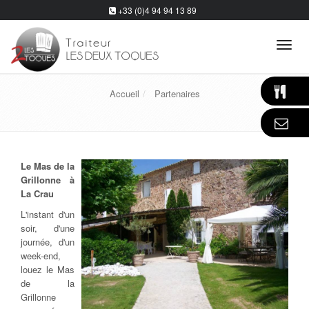
+33 (0)4 94 94 13 89
Tog
navi
Accueil
Partenaires
Le Mas de la
Grillonne à
La Crau
L'instant d'un
soir, d'une
journée, d'un
week-end,
louez le Mas
de la
Grillonne