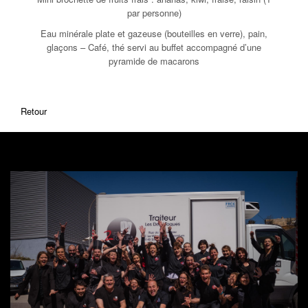
par personne)
Eau minérale plate et gazeuse (bouteilles en verre), pain,
glaçons – Café, thé servi au buffet accompagné d’une
pyramide de macarons
Retour