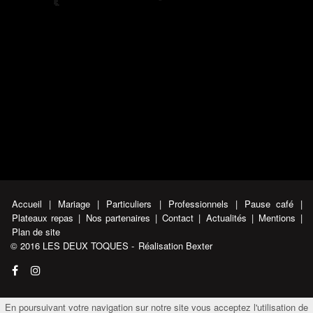
Accueil
|
Mariage
|
Particuliers
|
Professionnels
|
Pause café
|
Plateaux repas
|
Nos partenaires
|
Contact
|
Actualités
|
Mentions
|
Plan de site
© 2016 LES DEUX TOQUES -
Réalisation Bexter
En poursuivant votre navigation sur notre site vous acceptez l'utilisation de