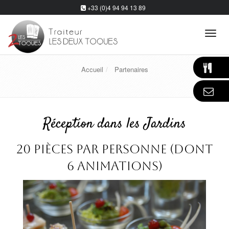
+33 (0)4 94 94 13 89
Tog
navi
Accueil
Partenaires
Réception dans les Jardins
20 pièces par personne (dont
6 animations)